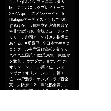
ル、いずみシンフォニエッタ大
阪、東京バロックプレイヤーズ、
ZAZA quartetのメンバーやMusic 
Dialogueアーティストとして活動
するほか、兵庫県立西宮高校音楽
科非常勤講師、宝塚ミュージック
リサーチ顧問として後進の指導に
あたる。■受賞歴 : 全日本学生音楽
コンクール中学及び高校の部でそ
れぞれ全国第１位(兎束賞、東儀賞
を受賞)、カナダナショナルヴァイ
オリンコンクール第２位、シェー
ンヴァイオリンコンクール第１
位、神戸灘ライオンズクラブ音楽
賞、大阪府「２１世紀協会賞」、
大阪府知事賞、クリティッククラ
ブ音楽賞など他多数の受賞を重ね
る。 http://hanakotanimoto.com