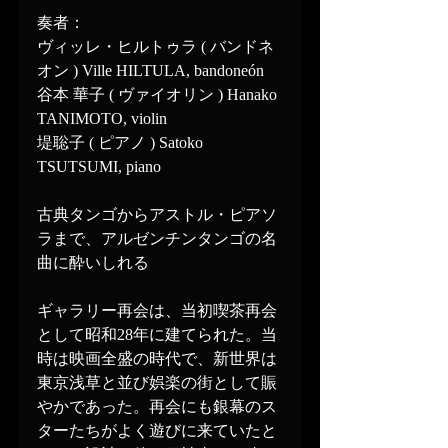
奏者：
ヴィッレ・ヒルトゥラ ( バンドネ
オン ) Ville HILTULA, bandoneón
谷本 華子 ( ヴァイオリン ) Hanako 
TANIMOTO, violin
堤聡子 ( ピアノ ) Satoko 
TSUTSUMI, piano
古典タンゴからアストル・ピアソ
ラまで、アルゼンチンタンゴの名
曲に酔いしれる
ギャラリー再会は、当初喫茶再会
として昭和28年に建てられた。当
時は映画全盛の時代で、新世界は
東京浅草と並び娯楽の街として賑
やかであった。再会にも銀幕のス
ターたちがよく遊びに来ていたと