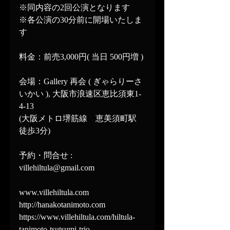
※同内容の2回公演となります
※各公演の30分前に開場いたしま
す
料金：前売3,000円( 当日 500円増 )
会場：Gallery 再会 ( ぎゃらりーさ
いかい ), 大阪市浪速区恵比須東1-
4-13
(大阪メトロ堺筋線　恵美須町駅　
徒歩3分)
予約・問合せ : 
villehiltula@gmail.com
www.villehiltula.com
http://hanakotanimoto.com
https://www.villehiltula.com/hiltula-
tanimoto-tsutsumi-trio