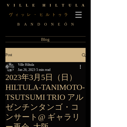
V I L L E H I L T U L A
ヴ
レ ・ ヒ ル ト
ラ
ィ
ッ
ゥ
B A N D O N E Ó N
Blog
Post
Ville Hiltula
Jan 26, 2023
5 min read
2023年3月5日（日）
HILTULA-TANIMOTO-
TSUTSUMI TRIO アル
ゼンチンタンゴ・コ
ンサート@ ギャラリ
ー再会, 大阪