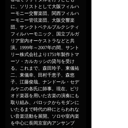
に、ソリストとして大阪フィルハ
ーモニー交響楽団、関西フィルハ
ーモニー管弦楽団、大阪交響楽
団、サンクトペテルブルクシティ
フィルハーモニック、国立ブルガ
リア室内オーケストラなどと共
演。1999年～2007年の間、サント
リー株式会社より1751年製作トマ
ーソ・カルカッシの貸与を受け
る。これまで、森田玲子、東儀祐
二、東儀幸、田村千恵子、森悠
子、江藤俊哉、ナンドール・セデ
ルケニの各氏に師事。現在、ピリ
オド楽器を用いた古楽の演奏にも
取り組み、バロックからモダンに
いたるまで時代の枠にとらわれな
い音楽活動を展開。ソロや室内楽
を中心に長岡京室内アンサンブ