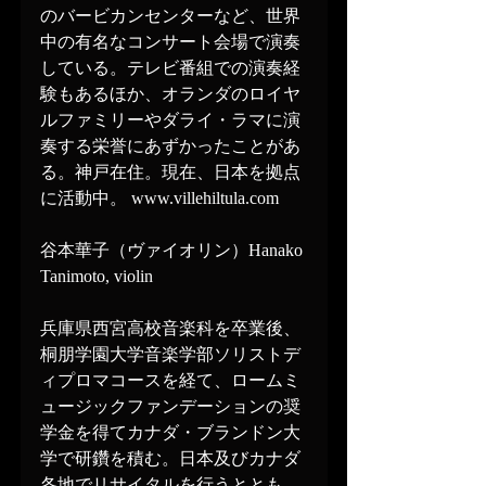
のバービカンセンターなど、世界
中の有名なコンサート会場で演奏
している。テレビ番組での演奏経
験もあるほか、オランダのロイヤ
ルファミリーやダライ・ラマに演
奏する栄誉にあずかったことがあ
る。神戸在住。現在、日本を拠点
に活動中。 www.villehiltula.com
谷本華子（ヴァイオリン）Hanako 
Tanimoto, violin
兵庫県西宮高校音楽科を卒業後、
桐朋学園大学音楽学部ソリストデ
ィプロマコースを経て、ロームミ
ュージックファンデーションの奨
学金を得てカナダ・ブランドン大
学で研鑽を積む。日本及びカナダ
各地でリサイタルを行うととも