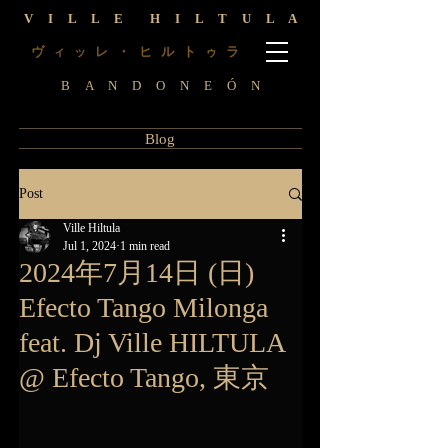
V I L L E H I L T U L A
ヴ
レ ・ ヒ ル ト
ラ
ィ
ッ
ゥ
B A N D O N E Ó N
Blog
Post
Ville Hiltula
Jul 1, 2024
1 min read
2024年7月14日 (日)
Efecto Tango Milonga
feat. Dj Ville HILTULA
@ Efecto Tango, 東京