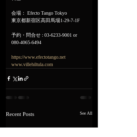
会場： Efecto Tango Tokyo
東京都新宿区高田馬場1-29-7-1F
予約・問合せ : 03-6233-9001 or 
080-4065-6494
https://www.efectotango.net
www.villehiltula.com
Recent Posts
See All