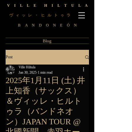
V I L L E H I L T U L A
ヴ
レ ・ ヒ ル ト
ラ
ィ
ッ
ゥ
B A N D O N E Ó N
Blog
Post
Ville Hiltula
Jan 30, 2025
1 min read
2025年1月11日 (土) 井
上知香（サックス）
＆ヴィッレ・ヒルト
ゥラ（バンドネオ
ン）JAPAN TOUR @
北國新聞 赤羽ホー