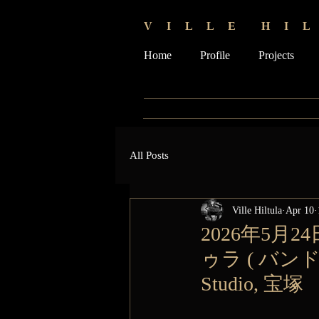
V I L L E H I L
Home
Profile
Projects
All Posts
Ville Hiltula
Apr 10
2026年5月24日
ゥラ ( バンドネ
Studio, 宝塚