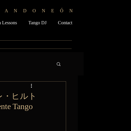
B A N D O N E Ó N
 Lessons
Tango DJ
Contact
ヴィッレ・ヒルト
e Tango