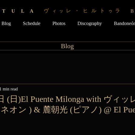
ヴ
レ ・ ヒ ル ト
ラ
 T U L A
ィ
ッ
ゥ
Blog
Schedule
Photos
Discography
Bandoneón
Blog
1 min read
 (日)El Puente Milonga with 
オン ) & 麓朝光 (ピアノ) @ El Puent