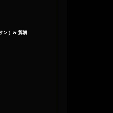
オン )  & 麓朝