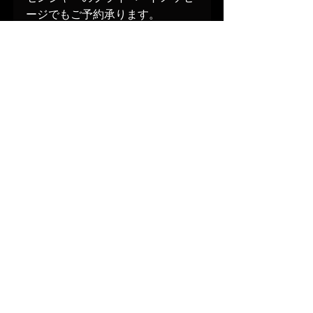
ージでもご予約承ります。
＊当コンサートは、アマデウス協
賛公演です。
https://www.villehiltula.com/hiltula-
tanimoto-tsutsumi-trio
Subscribe to Ville´s Newsletter!
Stay informed about Ville´s news and 
upcoming performances:
https://www.villehiltula.com/contact