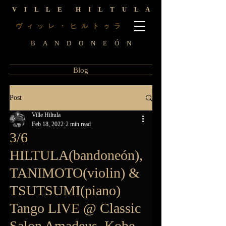
V I L L E H I L T U L A
ヴ
レ ・ ヒ ル ト
ラ
ィ
ッ
ゥ
B A N D O N E Ó N
Blog
Post
Ville Hiltula
Feb 18, 2022
2 min read
3/6
HILTULA(bandoneón),
TANIMOTO(violin) &
TSUTSUMI(piano)
Tango LIVE @ Classic
Salon Amadeus, Kobe