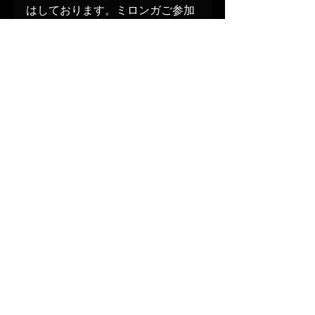
はしております。ミロンガご参加
の方には、体温を測らさせて頂き
ますと共に手洗い、マスクのご協
力をお願いしております。
〇その他：コロナ状況も踏まえ、
手作り料理等は控えさせて頂きま
す。飲食持ち込みご自由に。差し
入れ大歓迎
Subscribe to Ville´s Newsletter!
Stay informed about Ville´s news and 
upcoming performances:
https://www.villehiltula.com/contact