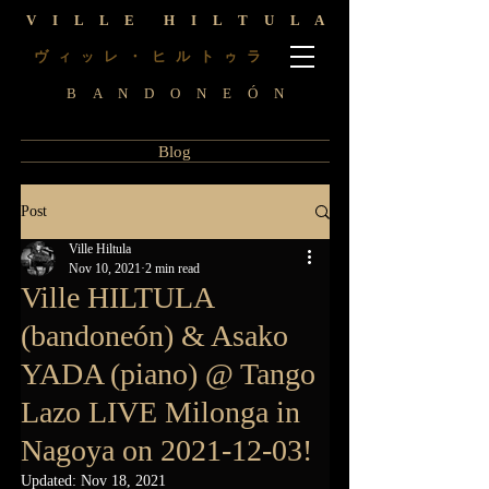
V I L L E H I L T U L A
ヴ
レ ・ ヒ ル ト
ラ
ィ
ッ
ゥ
B A N D O N E Ó N
Blog
Post
Ville Hiltula
Nov 10, 2021
2 min read
Ville HILTULA
(bandoneón) & Asako
YADA (piano) @ Tango
Lazo LIVE Milonga in
Nagoya on 2021-12-03!
Updated:
Nov 18, 2021