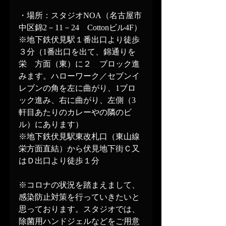
・場所：スタジオNOA（名古屋市
中区錦2－11－24　Cottonビル4F）
※地下鉄伏見駅１番出口より徒歩
３分（1番出口を出て、錦通りを
栄　方面（東）に２　ブロック進
みます。ハローワーク／セブンイ
レブンの角を左に曲がり、1ブロ
ック進み、右に曲がり、左側（3
軒目あたりのカレーやの隣のビ
ル）にあります）
※地下鉄伏見駅東改札口（東山線
栄方面直結）から伏見地下街Ｃ又
はＤ出口より徒歩１分
※コロナの状況を踏まえまして、
感染防止対策を行っていきたいと
思っております。スタジオでは、
除菌用ハンドジェルなどをご用意