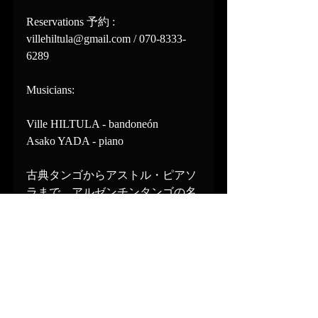
Reservations 予約 :  
villehiltula@gmail.com / 070-8333-
6289
Musicians:
Ville HILTULA - bandoneón
Asako YADA - piano
古典タンゴからアストル・ピアソ
ラまで、アルゼンチンタンゴの名
曲をたっぷり聴かせます。
www.villehiltula.com
www.asakoyada.com