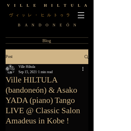
V I L L E H I L T U L A
ヴ
レ ・ ヒ ル ト
ラ
ィ
ッ
ゥ
B A N D O N E Ó N
Blog
Post
Ville Hiltula
Sep 15, 2021
1 min read
Ville HILTULA
(bandoneón) & Asako
YADA (piano) Tango
LIVE @ Classic Salon
Amadeus in Kobe !