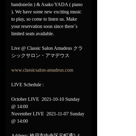
bandoneón ) & Asako YADA ( piano 
). We have some new exciting music 
to play, so come to listen us. Make 
your reservation soon since there´s 
limited seats available.
Live @ Classic Salon Amadeus クラ
シックサロン・アマデウス
www.classicsalon-amadeus.com
LIVE Schedule : 
October LIVE  2021-10-10 Sunday 
@ 14:00
November LIVE  2021-11-07 Sunday 
@ 14:00
Address: 神戸市中央区元町通5-4-