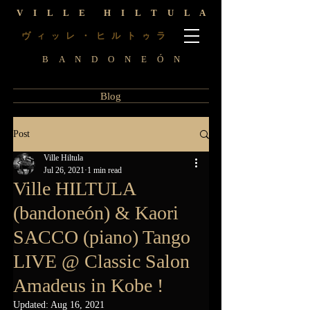
V I L L E H I L T U L A
ヴ
レ ・ ヒ ル ト
ラ
ィ
ッ
ゥ
B A N D O N E Ó N
Blog
Post
Ville Hiltula
Jul 26, 2021
1 min read
Ville HILTULA
(bandoneón) & Kaori
SACCO (piano) Tango
LIVE @ Classic Salon
Amadeus in Kobe !
Updated:
Aug 16, 2021