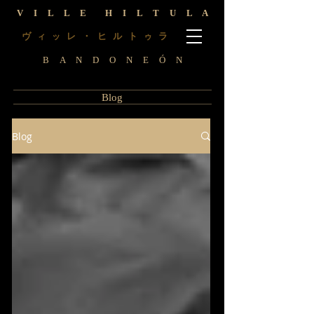
V I L L E H I L T U L A
ヴ
レ ・ ヒ ル ト
ラ
ィ
ッ
ゥ
B A N D O N E Ó N
Blog
Blog