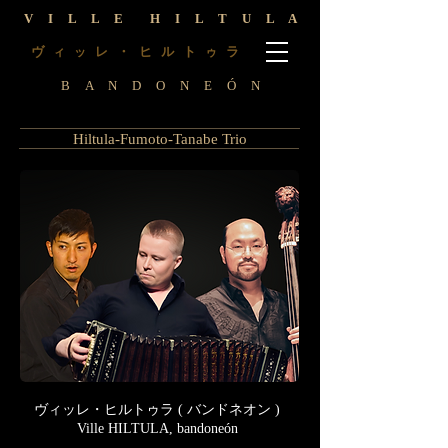
V I L L E H I L T U L A
ヴ
レ ・ ヒ ル ト
ラ
ィ
ッ
ゥ
B A N D O N E Ó N
Hiltula-Fumoto-Tanabe Trio
ヴィッレ・ヒルトゥラ ( バンドネオン )
Ville HILTULA, bandoneón