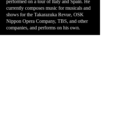
performed on a tour of Italy and Spain. He
currently composes music for musicals and
shows for the Takarazuka Revue, OSK
Nippon Opera Company, TBS, and other
companies, and performs on his own.
Kazuhiro TANABE
田辺和弘
[
コントラバス ]
クラシック、アルゼンチンタンゴ、即
興的な音楽表現などで活動するベーシ
スト。東京芸術大学在学中からオーケ
ストラなどのクラシックをベースに活
動する中でタンゴと出会う。卒業後は
国内外の多くのタンゴミュージシャン
と共演。その後も多くのバンドに継続
的に参加。本国アルゼンチンのタンゴ
ミュージシャンとも若手からビクトル
ラバジェン、オスバルドベリンジェ
リ、ホセコランジェロなどのタンゴ全
盛時代のミュージシャンとも共演して