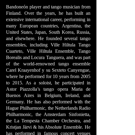
Bandoneón player and tango musician from
Finland. Over the years, he has built an
extensive international career, performing in
many European countries, Argentina, the
United States, Japan, South Korea,
Russia,
and elsewhere. He founded several tango
ensembles, including Ville Hiltula Tango
Cuarteto, Ville Hiltula Ensemble, Tango
Borealis and Locura Tanguera, and was part
of the world-renowned tango ensemble
Carel Kraayenhof y su Sexteto Canyengue,
where he performed for 10 years from 2005
to 2015. As a soloist, he participated in
Astor Piazzolla’s tango opera Maria de
Buenos Aires in Belgium, Ireland, and
Germany. He has also performed with the
Hague Philharmonic, the Netherlands Radio
Philharmonic, the Amsterdam Sinfonietta,
the La Tempesta Chamber Orchestra, and
Kristjan Järvi & his Absolute Ensemble. He
has performed in famous concert venues