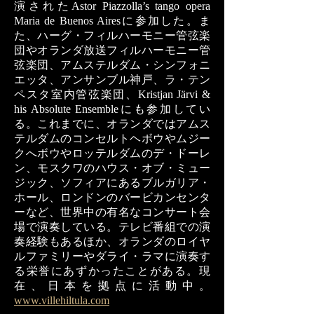
演されたAstor Piazzolla’s tango opera
Maria de Buenos Airesに参加した。ま
た、ハーグ・フィルハーモニー管弦楽
団やオランダ放送フィルハーモニー管
弦楽団、アムステルダム・シンフォニ
エッタ、アンサンブル神戸、ラ・テン
ペスタ室内管弦楽団、Kristjan Järvi &
his Absolute Ensembleにも参加してい
る。これまでに、オランダではアムス
テルダムのコンセルトヘボウやムジー
クへボウやロッテルダムのデ・ドーレ
ン、モスクワのハウス・オブ・ミュー
ジック、ソフィアにあるブルガリア・
ホール、ロンドンのバービカンセンタ
ーなど、世界中の有名なコンサート会
場で演奏している。テレビ番組での演
奏経験もあるほか、オランダのロイヤ
ルファミリーやダライ・ラマに演奏す
る栄誉にあずかったことがある。現
在、日本を拠点に活動中。
www.villehiltula.com