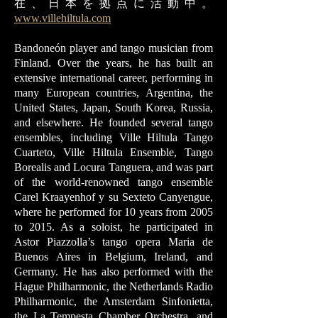
在、日本を拠点に活動中。
www.villehiltula.com
Bandoneón player and tango musician from
Finland. Over the years, he has built an
extensive international career, performing in
many European countries, Argentina, the
United States, Japan, South Korea, Russia,
and elsewhere. He founded several tango
ensembles, including Ville Hiltula Tango
Cuarteto, Ville Hiltula Ensemble, Tango
Borealis and Locura Tanguera, and was part
of the world-renowned tango ensemble
Carel Kraayenhof y su Sexteto Canyengue,
where he performed for 10 years from 2005
to 2015. As a soloist, he participated in
Astor Piazzolla’s tango opera Maria de
Buenos Aires in Belgium, Ireland, and
Germany. He has also performed with the
Hague Philharmonic, the Netherlands Radio
Philharmonic, the Amsterdam Sinfonietta,
the La Tempesta Chamber Orchestra, and