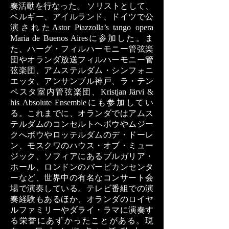
奏活動を行なった。 ソリストとして、
ベルギー、アイルランド、ドイツで公
演されたAstor Piazzolla’s tango opera
Maria de Buenos Airesに参加した。ま
た、ハーグ・フィルハーモニー管弦楽
団やオランダ放送フィルハーモニー管
弦楽団、アムステルダム・シンフォニ
エッタ、アンサンブル神戸、ラ・テン
ペスタ室内管弦楽団、Kristjan Järvi &
his Absolute Ensembleにも参加してい
る。これまでに、オランダではアムス
テルダムのコンセルトヘボウやムジー
クへボウやロッテルダムのデ・ドーレ
ン、モスクワのハウス・オブ・ミュー
ジック、ソフィアにあるブルガリア・
ホール、ロンドンのバービカンセンタ
ーなど、世界中の有名なコンサート会
場で演奏している。テレビ番組での演
奏経験もあるほか、オランダのロイヤ
ルファミリーやダライ・ラマに演奏す
る栄誉にあずかったことがある。現