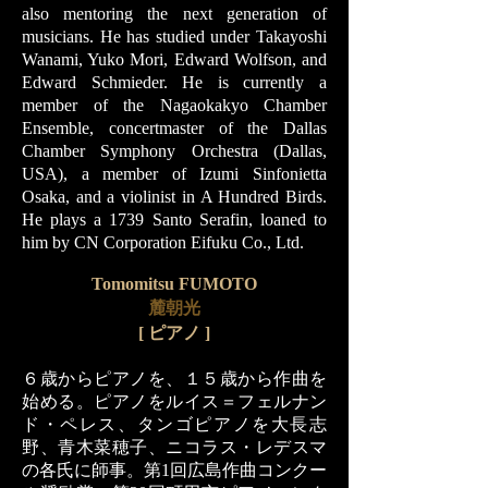
also mentoring the next generation of
musicians. He has studied under Takayoshi
Wanami, Yuko Mori, Edward Wolfson, and
Edward Schmieder. He is currently a
member of the Nagaokakyo Chamber
Ensemble, concertmaster of the Dallas
Chamber Symphony Orchestra (Dallas,
USA), a member of Izumi Sinfonietta
Osaka, and a violinist in A Hundred Birds.
He plays a 1739 Santo Serafin, loaned to
him by CN Corporation Eifuku Co., Ltd.
Tomomitsu FUMOTO
麓朝光
[
ピアノ ]
６歳からピアノを、１５歳から作曲を
始める。ピアノをルイス＝フェルナン
ド・ペレス、タンゴピアノを大長志
野、青木菜穂子、ニコラス・レデスマ
の各氏に師事。第1回広島作曲コンクー