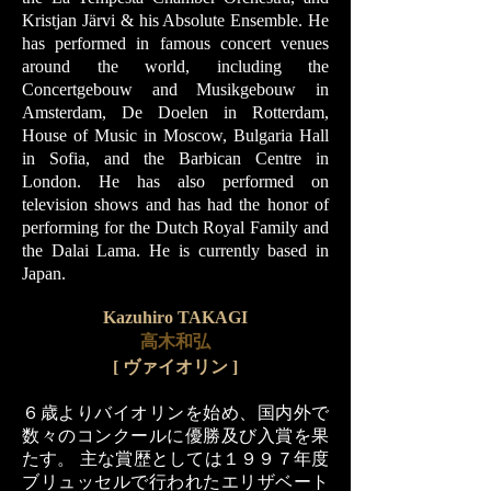
Kristjan Järvi & his Absolute Ensemble. He
has performed in famous concert venues
around the world, including the
Concertgebouw and Musikgebouw in
Amsterdam, De Doelen in Rotterdam,
House of Music in Moscow, Bulgaria Hall
in Sofia, and the Barbican Centre in
London. He has also performed on
television shows and has had the honor of
performing for the Dutch Royal Family and
the Dalai Lama. He is currently based in
Japan.
Kazuhiro TAKAGI
高木和弘
[
ヴァイオリン ]
６歳よりバイオリンを始め、国内外で
数々のコンクールに優勝及び入賞を果
たす。 主な賞歴としては１９９７年度
ブリュッセルで行われたエリザベート