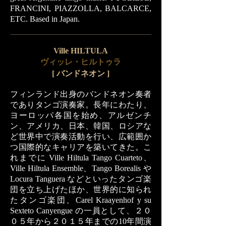
FRANCINI, PIAZZOLLA, BALCARCE,
ETC.
Based in Japan.
Ville HILTULA
ヴィッレ・ヒルトゥラ
[
バンドネオン ]
フィンランド出身のバンドネオン奏者
でありタンゴ演奏家。長年にわたり、
ヨーロッパ各国を始め、アルゼンチ
ン、アメリカ、日本、韓国、ロシアな
ど世界中で演奏活動を行い、広範囲か
つ国際的なキャリアを築いてきた。こ
れまでに Ville Hiltula Tango Cuarteto、
Ville Hiltula Ensemble、Tango Borealis や
Locura Tanguera などといったタンゴ楽
団を立ち上げたほか、世界的に知られ
たタンゴ楽団、Carel Kraayenhof y su
Sexteto Canyengue の一員として、２０
０５年から２０１５年までの10年間演