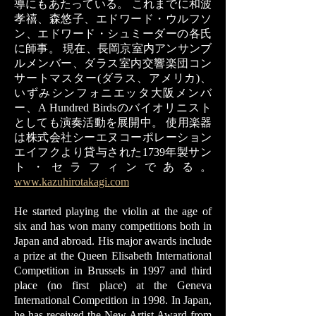
導にもあたっている。 これまでに和波
孝禧、森悠子、エドワード・ウルフソ
ン、エドワード・シュミーダーの各氏
に師事。 現在、長岡京室内アンサンブ
ルメンバー、ダラス室内交響楽団コン
サートマスター(ダラス、アメリカ)、
いずみシンフォニエッタ大阪メンバ
ー、A Hundred Birdsのバイオリニスト
としても演奏活動を展開中。 使用楽器
は株式会社シーエヌコーポレーション
エイフクより貸与された1739年製サン
ト・セラフィンである。
www.kazuhirotakagi.com
He started playing the violin at the age of
six and has won many competitions both in
Japan and abroad. His major awards include
a prize at the Queen Elisabeth International
Competition in Brussels in 1997 and third
place (no first place) at the Geneva
International Competition in 1998. In Japan,
he has received the New Artist Award from