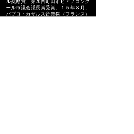
ル奨励賞、第20回町田市ピアノコンク
ール市議会議長賞受賞。１５年８月、
パブロ・カザルス音楽祭（フランス）
マスタークラス参加、同音楽祭に出
演。１６年５月、イタリア、スペイン
で演奏ツアー。現在は、宝塚歌劇団、
OSK日本歌劇団、TBSなどのミュージ
カルやショーの音楽制作や自身の演奏
活動を行なっている。
He started playing piano at the age of 6 and
composing at the age of 15. He studied
piano under Luis-Fernando Pérez, and
tango piano under Shino Onaga, Naoko
Aoki, and Nicolás Ledesma. Received the
Encouragement Award at the 1st Hiroshima
Composition Competition and the City
Council Chairman's Award at the 20th
Machida Piano Competition. In August
2015, he participated in the master class at
the Pablo Casals Music Festival (France)
and performed there. In May 2016, he