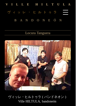
V I L L E H I L T U L A
ヴ
レ ・ ヒ ル ト
ラ
ィ
ッ
ゥ
B A N D O N E Ó N
Locura Tanguera
ヴィッレ・ヒルトゥラ ( バンドネオン )
Ville HILTULA, bandoneón