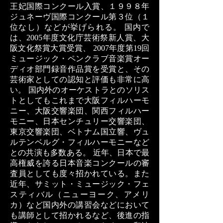
王妃国際コンクール入賞、１９９８年
ジュネーヴ国際コンクール第３位（１
位なし）などが挙げられる。 国内で
は、2005年度文化庁芸術祭新人賞、大
阪文化祭賞大賞受賞、 2007年度第19回
ミュージック・ペンクラブ音楽賞オー
ディオ部門録音作品賞を受賞と、その
芸術家としての認知と評価も非常に高
い。 国内外のオーケストラとのソリス
トとしてもこれまで大阪フィルハーモ
ニー、大阪交響楽団、関西フィルハー
モニー、日本センチュリー交響楽団、
東京交響楽団、ベトナム国立響、ヴュ
ルテンベルグ・フィルハーモニーなど
との共演も多数ある。 近年、日本で最
高権威を誇る日本音楽コンクールの審
査員としても度々招かれている。また
近年、サミット・ミュージック・フェ
スティバル（ニューヨーク、アメリ
カ）など国内外の講習会などにおいて
も講師として招かれるなど、後進の指