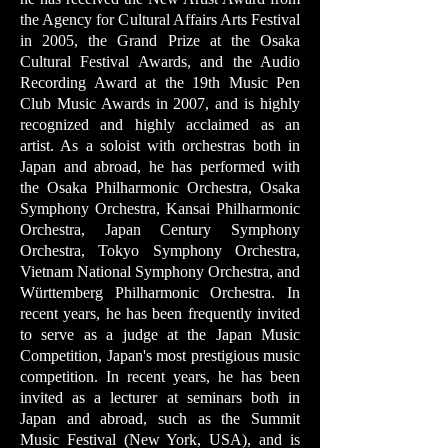
the Agency for Cultural Affairs Arts Festival
in 2005, the Grand Prize at the Osaka
Cultural Festival Awards, and the Audio
Recording Award at the 19th Music Pen
Club Music Awards in 2007, and is highly
recognized and highly acclaimed as an
artist. As a soloist with orchestras both in
Japan and abroad, he has performed with
the Osaka Philharmonic Orchestra, Osaka
Symphony Orchestra, Kansai Philharmonic
Orchestra, Japan Century Symphony
Orchestra, Tokyo Symphony Orchestra,
Vietnam National Symphony Orchestra, and
Württemberg Philharmonic Orchestra. In
recent years, he has been frequently invited
to serve as a judge at the Japan Music
Competition, Japan's most prestigious music
competition. In recent years, he has been
invited as a lecturer at seminars both in
Japan and abroad, such as the Summit
Music Festival (New York, USA), and is