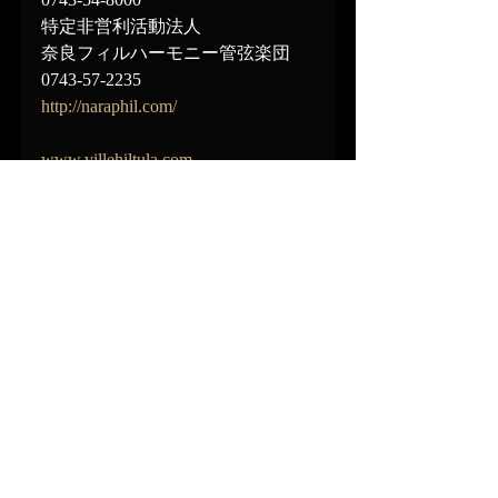
特定非営利活動法人
奈良フィルハーモニー管弦楽団
0743-57-2235
http://naraphil.com/
www.villehiltula.com
Subscribe to Ville´s Newsletter!
Stay informed about Ville´s news and 
upcoming performances:
https://www.villehiltula.com/contact