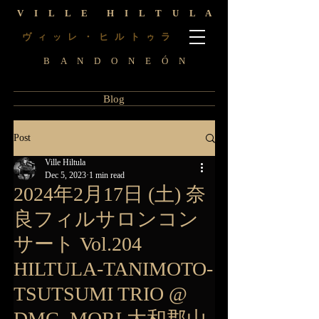
V I L L E H I L T U L A
ヴ
レ ・ ヒ ル ト
ラ
ィ
ッ
ゥ
B A N D O N E Ó N
Blog
Post
Ville Hiltula
Dec 5, 2023
1 min read
2024年2月17日 (土) 奈
良フィルサロンコン
サート Vol.204
HILTULA-TANIMOTO-
TSUTSUMI TRIO @
DMG MORI 大和郡山