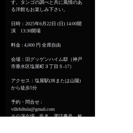
す。タンゴの調べと共に風情のあ
る洋館もお楽しみ下さい。
日時：2025年6月22日 (日) 14:00開
演　13:30開場
料金 : 4,000 円 全席自由
会場：旧グッゲンハイム邸（神戸
市垂水区塩屋町３丁目５-17）
アクセス：塩屋駅(JRまたは山陽)
から徒歩5分
予約・問合せ : 
villehiltula@gmail.com
※公演会場、氏名、電話番号、枚
数をご記入の上送信下さい。