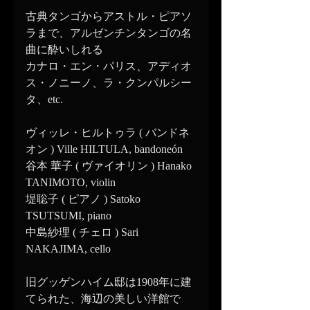
古典タンゴからアストル・ピアソ
ラまで、アルゼンチンタンゴの名
曲に酔いしれる
カナロ・エン・パリス、アディオ
ス・ノニーノ、ラ・クンパルシー
タ、etc.
ヴィッレ・ヒルトゥラ ( バンドネ
オン ) Ville HILTULA, bandoneón
谷本 華子 ( ヴァイオリン ) Hanako 
TANIMOTO, violin
堤聡子 ( ピアノ ) Satoko 
TSUTSUMI, piano
中島紗理 ( チェロ ) Sari 
NAKAJIMA, cello
旧グッゲンハイム邸は1908年に建
てられた、海辺の美しい洋館で