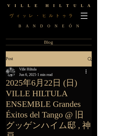
V I L L E H I L T U L A
ヴ
レ ・ ヒ ル ト
ラ
ィ
ッ
ゥ
B A N D O N E Ó N
Blog
Post
Ville Hiltula
Jun 6, 2025
1 min read
2025年6月22日 (日)
VILLE HILTULA
ENSEMBLE Grandes
Éxitos del Tango @ 旧
グッゲンハイム邸 , 神
戸