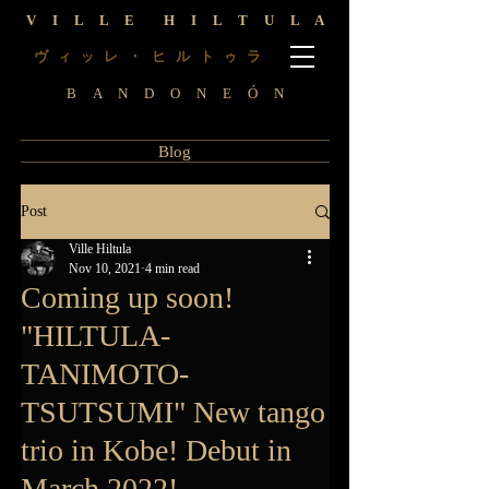
V I L L E H I L T U L A
ヴ
レ ・ ヒ ル ト
ラ
ィ
ッ
ゥ
B A N D O N E Ó N
Blog
Post
Ville Hiltula
Nov 10, 2021
4 min read
Coming up soon!
"HILTULA-
TANIMOTO-
TSUTSUMI" New tango
trio in Kobe! Debut in
March 2022!