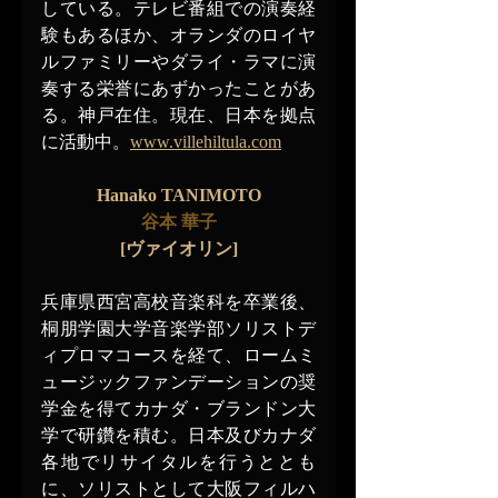
している。テレビ番組での演奏経
験もあるほか、オランダのロイヤ
ルファミリーやダライ・ラマに演
奏する栄誉にあずかったことがあ
る。神戸在住。現在、日本を拠点
に活動中。
www.villehiltula.com
Hanako TANIMOTO
谷本 華子
[ヴァイオリン]
兵庫県西宮高校音楽科を卒業後、
桐朋学園大学音楽学部ソリストデ
ィプロマコースを経て、ロームミ
ュージックファンデーションの奨
学金を得てカナダ・ブランドン大
学で研鑽を積む。日本及びカナダ
各地でリサイタルを行うととも
に、ソリストとして大阪フィルハ