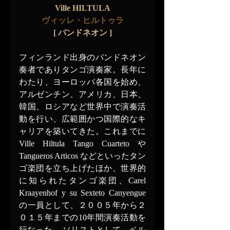
Ville HILTULA
ヴィッレ・ヒルトゥラ
[ バンドネオン ]
フィンランド出身のバンドネオン
奏者でありタンゴ演奏家。長年に
わたり、ヨーロッパ各国を始め、
アルゼンチン、アメリカ、日本、
韓国、ロシアなど世界中で演奏活
動を行い、広範囲かつ国際的なキ
ャリアを築いてきた。これまでに 
Ville Hiltula Tango Cuarteto や
Tangueros Articos などといったタン
ゴ楽団を立ち上げたほか、世界的
に知られたタンゴ楽団、Carel 
Kraayenhof y su Sexteto Canyengue 
の一員として、２００５年から２
０１５年までの10年間演奏活動を
行なった。 ソリストとして、ベル