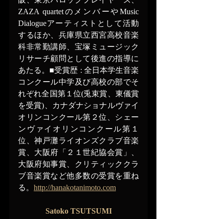
ZAZA quartetのメンバーやMusic 
Dialogueアーティストとして活動
するほか、兵庫県立西宮高校音楽
科非常勤講師、宝塚ミュージック
リサーチ顧問として後進の指導に
あたる。■受賞歴 : 全日本学生音楽
コンクール中学及び高校の部でそ
れぞれ全国第１位(兎束賞、東儀賞
を受賞)、カナダナショナルヴァイ
オリンコンクール第２位、シェー
ンヴァイオリンコンクール第１
位、神戸灘ライオンズクラブ音楽
賞、大阪府「２１世紀協会賞」、
大阪府知事賞、クリティッククラ
ブ音楽賞など他多数の受賞を重ね
る。
http://hanakotanimoto.com
Satoko TSUTSUMI