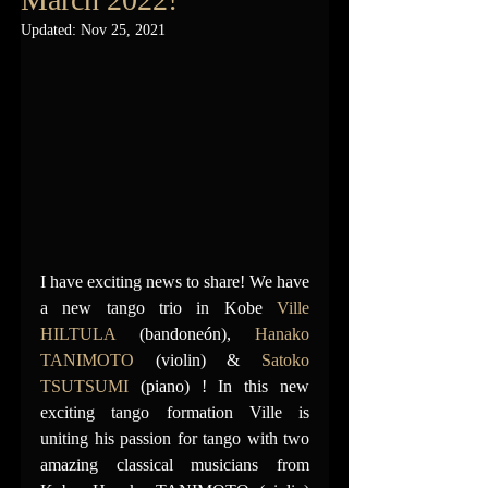
Updated:
Nov 25, 2021
I have exciting news to share! We have 
a new tango trio in Kobe 
Ville 
HILTULA
 (bandoneón), 
Hanako 
TANIMOTO
 (violin) & 
Satoko 
TSUTSUMI
 (piano) ! In this new 
exciting tango formation Ville is 
uniting his passion for tango with two 
amazing classical musicians from 