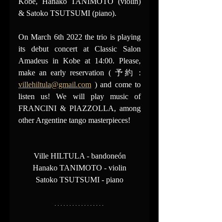
Kobe, Hanako TANIMOTO (violin) 
& Satoko TSUTSUMI (piano).
On March 6th 2022 the trio is playing 
its debut concert at Classic Salon 
Amadeus in Kobe at 14:00. Please, 
make an early reservation ( 予約 : 
villehiltula@gmail.com
 ) and come to 
listen us! We will play music of 
FRANCINI & PIAZZOLLA, among 
other Argentine tango masterpieces!
Ville HILTULA - bandoneón
Hanako TANIMOTO - violin
Satoko TSUTSUMI - piano