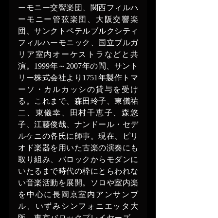
ーモニー交響楽団、関西フィルハ
ーモニー管弦楽団、大阪交響楽
団、サンクトペテルブルクシティ
フィルハーモニック、国立ブルガ
リア室内オーケストラなどと共
演。1999年～2007年の間、サント
リー株式会社より1751年製作トマ
ーソ・カルカッシの貸与を受け
る。これまで、森田玲子、東儀祐
二、東儀幸、田村千恵子、森悠
子、江藤俊哉、ナンドール・セデ
ルケニの各氏に師事。現在、ピリ
オド楽器を用いた古楽の演奏にも
取り組み、バロックからモダンに
いたるまで時代の枠にとらわれな
い音楽活動を展開。ソロや室内楽
を中心に長岡京室内アンサンブ
ル、いずみシンフォニエッタ大
阪、東京バロックプレイヤーズ、