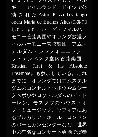
ギー、アイルランド、ドイツで公
演されたAstor Piazzolla’s tango 
opera Maria de Buenos Airesに参加
した。また、ハーグ・フィルハー
モニー管弦楽団やオランダ放送フ
ィルハーモニー管弦楽団、アムス
テルダム・シンフォニエッタ、
ラ・テンペスタ室内管弦楽団、
Kristjan Järvi & his Absolute 
Ensembleにも参加している。これ
までに、オランダではアムステル
ダムのコンセルトヘボウやムジー
クへボウやロッテルダムのデ・ド
ーレン、モスクワのハウス・オ
ブ・ミュージック、ソフィアにあ
るブルガリア・ホール、ロンドン
のバービカンセンターなど、世界
中の有名なコンサート会場で演奏