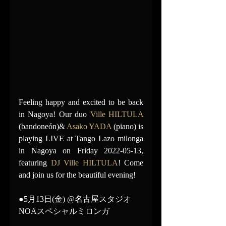
Feeling happy and excited to be back 
in Nagoya! Our duo 
Ville HILTULA
(bandoneón)& 
Asako YADA
 (piano) is 
playing LIVE at Tango Lazo milonga 
in Nagoya on Friday 2022-05-13, 
featuring 
DJ Ville HILTULA
! Come 
and join us for the beautiful evening!
●5月13日(金) @名古屋スタジオ
NOAスペシャルミロンガ