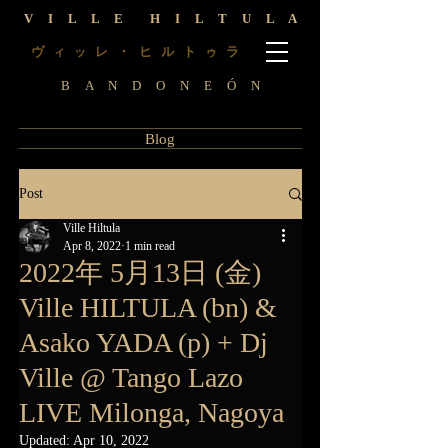
V I L L E H I L T U L A
ヴ
レ ・ ヒ ル ト
ラ
ィ
ッ
ゥ
B A N D O N E Ó N
Blog
Post
Ville Hiltula
Apr 8, 2022
1 min read
2022年 5月13日 (金)
Ville HILTULA (bn) &
Asako YADA (p) + Dj
Ville @ Tango Lazo
LIVE Milonga, Nagoya
Updated:
Apr 10, 2022